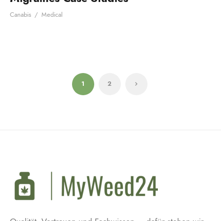
Canabis
/
Medical
1
2