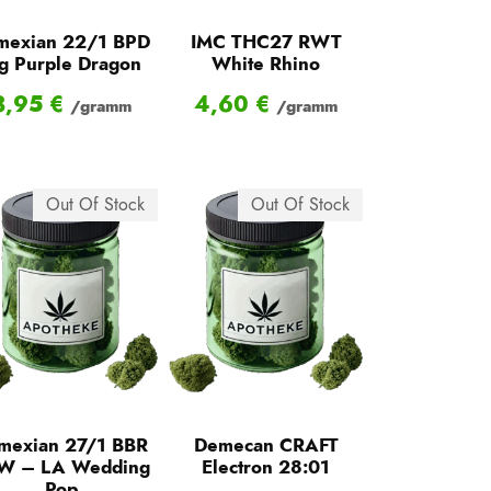
mexian 22/1 BPD
IMC THC27 RWT
g Purple Dragon
White Rhino
3,95
€
4,60
€
/gramm
/gramm
Out Of Stock
Out Of Stock
mexian 27/1 BBR
Demecan CRAFT
W – LA Wedding
Electron 28:01
Pop