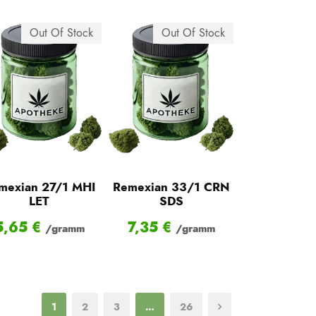
Out Of Stock
Out Of Stock
mexian 27/1 MHI
Remexian 33/1 CRN
LET
SDS
5,65
€
7,35
€
/gramm
/gramm
1
2
3
…
26