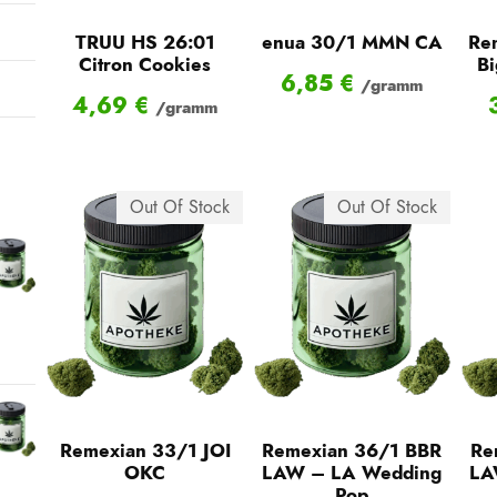
e
e
TRUU HS 26:01
enua 30/1 MMN CA
Re
i
i
Citron Cookies
Bi
6,85
€
/gramm
s
s
4,69
€
/gramm
Out Of Stock
Out Of Stock
Remexian 33/1 JOI
Remexian 36/1 BBR
Re
OKC
LAW – LA Wedding
LA
Pop