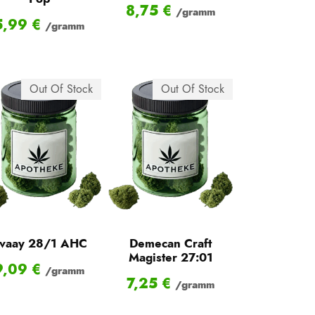
8,75
€
/gramm
5,99
€
/gramm
Out Of Stock
Out Of Stock
vaay 28/1 AHC
Demecan Craft
Magister 27:01
9,09
€
/gramm
7,25
€
/gramm