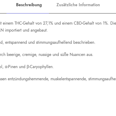
Beschreibung
Zusätzliche Information
t einem THC-Gehalt von 27,1% und einem CBD-Gehalt von 1%. Diese
N importiert und angebaut.
end, entspannend und stimmungsaufhellend beschrieben.
ch beerige, cremige, nussige und süße Nuancen aus.
l, α-Pinen und β-Caryophyllen.
assen entzündungshemmende, muskelentspannende, stimmungsaufhell