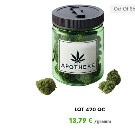
Out Of St
LOT 420 OC
13,79
€
/gramm