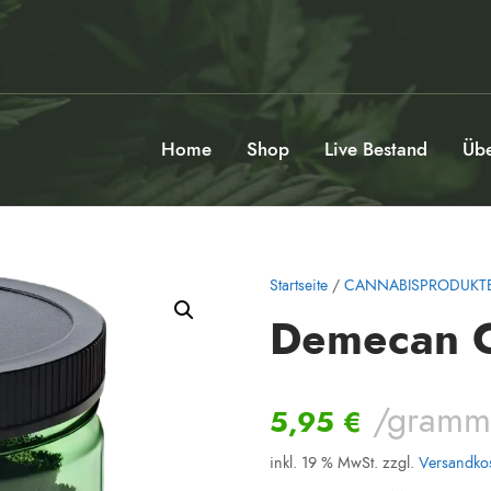
Home
Shop
Live Bestand
Übe
Startseite
/
CANNABISPRODUKT
Demecan C
/gram
5,95
€
inkl. 19 % MwSt.
zzgl.
Versandko