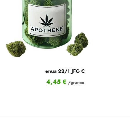
enua 22/1 JFG C
4,45
€
/gramm