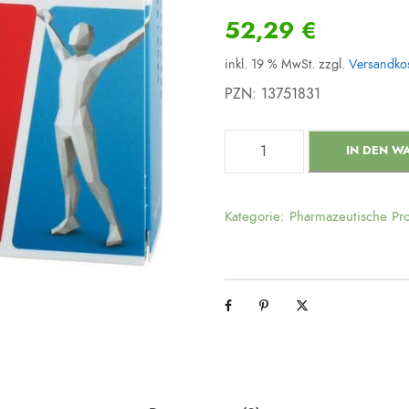
52,29
€
inkl. 19 % MwSt.
zzgl.
Versandko
PZN: 13751831
W
IN DEN W
o
b
e
Kategorie:
Pharmazeutische Pr
n
z
y
m
1
0
0