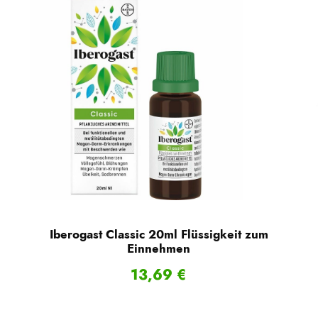
t
e
T
a
b
l
e
t
t
e
n
M
Iberogast Classic 20ml Flüssigkeit zum
e
Einnehmen
n
13,69
€
g
e