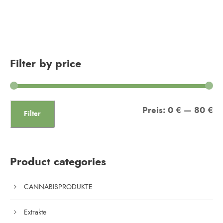
Filter by price
M
M
Preis:
0 €
—
80 €
Filter
i
a
n
x
.
.
Product categories
P
P
CANNABISPRODUKTE
r
r
e
e
Extrakte
i
i