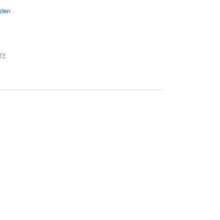
sten
TE