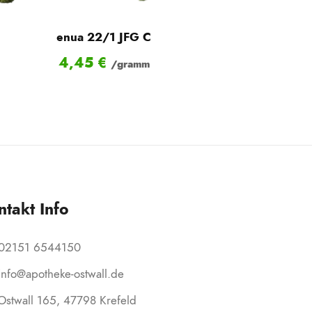
enua 22/1 JFG C
4,45
€
/gramm
ntakt Info
02151 6544150
info@apotheke-ostwall.de
Ostwall 165, 47798 Krefeld