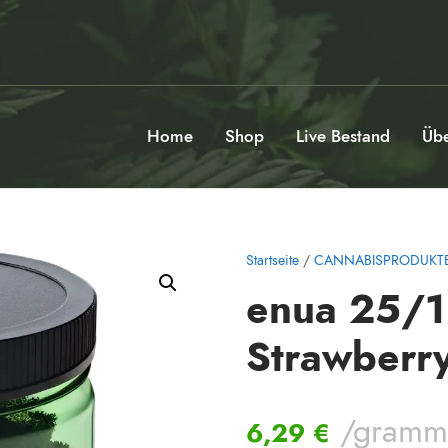
Home
Shop
Live Bestand
Übe
Startseite
/
CANNABISPRODUKT
enua 25/1
Strawberr
/gram
6,29
€